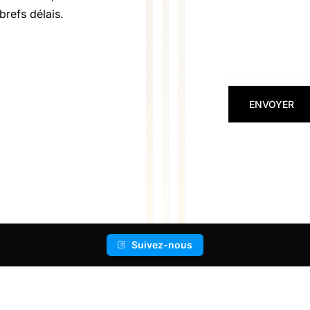
A
brefs délais.
I
L
N
O
M
C
O
ENVOYER
M
M
E
N
T
A
I
R
E
Suivez-nous