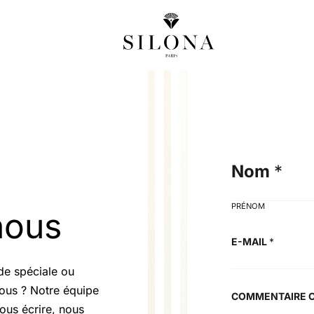
Nom
*
PRÉNOM
nous
E-MAIL
*
de spéciale ou
E
ous ? Notre équipe
COMMENTAIRE 
-
nous écrire, nous
M